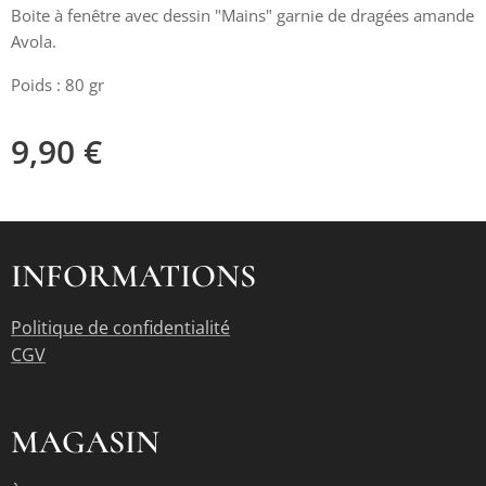
Boite à fenêtre avec dessin "Mains" garnie de dragées amande
Avola.
Poids : 80 gr
9,90
€
INFORMATIONS
Politique de confidentialité
CGV
MAGASIN