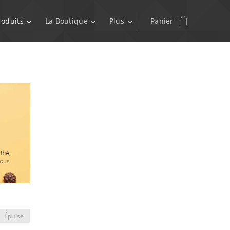
roduits
La Boutique
Plus
Panier
Épuisé