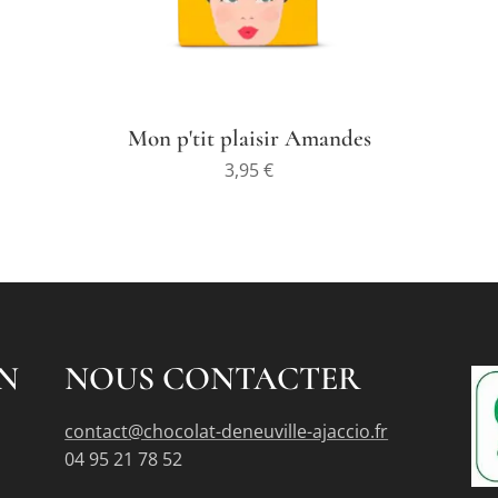
Mon p'tit plaisir Amandes
3,95
€
N
NOUS CONTACTER
contact@chocolat-deneuville-ajaccio.fr
04 95 21 78 52