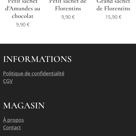
Petit sachet
Petit sachet de
Grand sachet
d'Amandes au
Florentins
de Florentins
chocolat
9,90
€
15,90
€
9,90
€
INFORMATIONS
Politique de confidentialité
CGV
MAGASIN
À propos
Contact