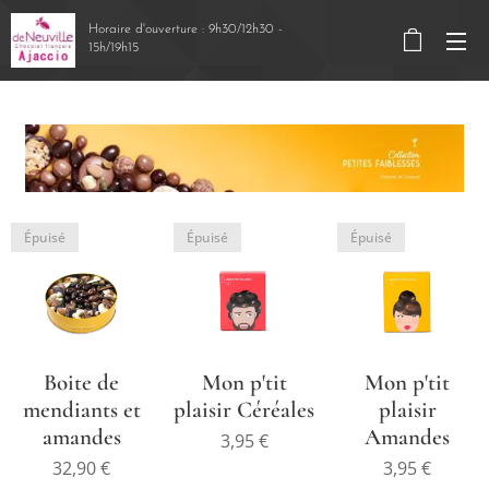
Horaire d'ouverture : 9h30/12h30 -
15h/19h15
Épuisé
Épuisé
Épuisé
Boite de
Mon p'tit
Mon p'tit
mendiants et
plaisir Céréales
plaisir
amandes
Amandes
3,95
€
32,90
€
3,95
€