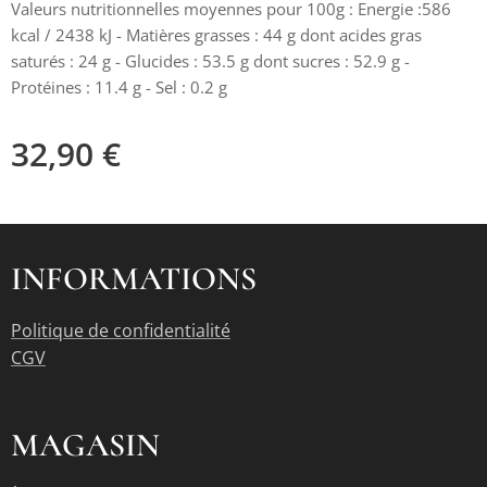
Valeurs nutritionnelles moyennes pour 100g : Energie :586
kcal / 2438 kJ - Matières grasses : 44 g dont acides gras
saturés : 24 g - Glucides : 53.5 g dont sucres : 52.9 g -
Protéines : 11.4 g - Sel : 0.2 g
32,90
€
INFORMATIONS
Politique de confidentialité
CGV
MAGASIN