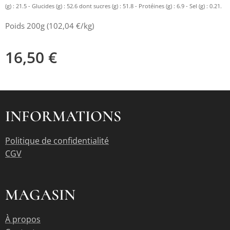
(g) : 21.5 - Glucides (g) : 52.6 dont sucres (g) : 51.8 - Protéines (g) : 6.9 - Sel (g) : 0.21.
Poids 200g (102,04 €/kg)
16,50
€
INFORMATIONS
Politique de confidentialité
CGV
MAGASIN
À propos