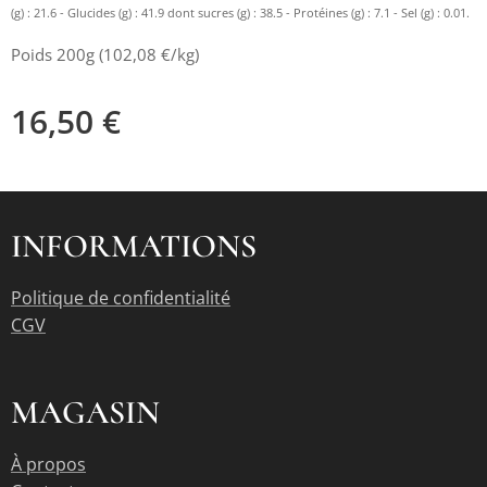
(g) : 21.6 - Glucides (g) : 41.9 dont sucres (g) : 38.5 - Protéines (g) : 7.1 - Sel (g) : 0.01.
Poids 200g (102,08 €/kg)
16,50
€
INFORMATIONS
Politique de confidentialité
CGV
MAGASIN
À propos