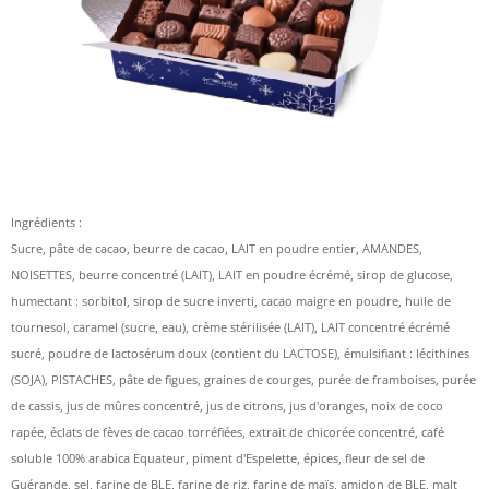
Ingrédients :
Sucre, pâte de cacao, beurre de cacao, LAIT en poudre entier, AMANDES,
NOISETTES, beurre concentré (LAIT), LAIT en poudre écrémé, sirop de glucose,
humectant : sorbitol, sirop de sucre inverti, cacao maigre en poudre, huile de
tournesol, caramel (sucre, eau), crème stérilisée (LAIT), LAIT concentré écrémé
sucré, poudre de lactosérum doux (contient du LACTOSE), émulsifiant : lécithines
(SOJA), PISTACHES, pâte de figues, graines de courges, purée de framboises, purée
de cassis, jus de mûres concentré, jus de citrons, jus d'oranges, noix de coco
rapée, éclats de fèves de cacao torréfiées, extrait de chicorée concentré, café
soluble 100% arabica Equateur, piment d'Espelette, épices, fleur de sel de
Guérande, sel, farine de BLE, farine de riz, farine de maïs, amidon de BLE, malt