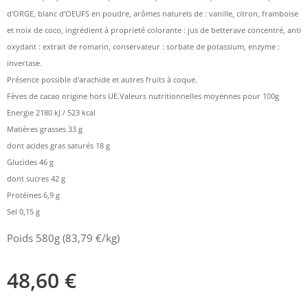
d'ORGE, blanc d'OEUFS en poudre, arômes naturels de : vanille, citron, framboise
et noix de coco, ingrédient à proprieté colorante : jus de betterave concentré, anti
oxydant : extrait de romarin, conservateur : sorbate de potassium, enzyme :
invertase.
Présence possible d'arachide et autres fruits à coque.
Fèves de cacao origine hors UE.Valeurs nutritionnelles moyennes pour 100g
Energie 2180 kJ / 523 kcal
Matières grasses 33 g
dont acides gras saturés 18 g
Glucides 46 g
dont sucres 42 g
Protéines 6,9 g
Sel 0,15 g
Poids 580g (83,79 €/kg)
48,60
€