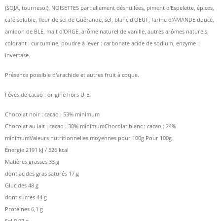
(SOJA, tournesol), NOISETTES partiellement déshuilées, piment d'Espelette, épices,
café soluble, fleur de sel de Guérande, sel, blanc d'OEUF, farine d'AMANDE douce,
amidon de BLE, malt d'ORGE, arôme naturel de vanille, autres arômes naturels,
colorant : curcumine, poudre à lever : carbonate acide de sodium, enzyme :
invertase.
Présence possible d'arachide et autres fruit à coque.
Fèves de cacao : origine hors U-E.
Chocolat noir : cacao : 53% minimum
Chocolat au lait : cacao : 30% minimumChocolat blanc : cacao : 24%
minimumValeurs nutritionnelles moyennes pour 100g Pour 100g
Énergie 2191 kJ / 526 kcal
Matières grasses 33 g
dont acides gras saturés 17 g
Glucides 48 g
dont sucres 44 g
Protéines 6,1 g