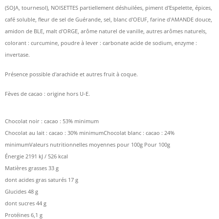
(SOJA, tournesol), NOISETTES partiellement déshuilées, piment d'Espelette, épices,
café soluble, fleur de sel de Guérande, sel, blanc d'OEUF, farine d'AMANDE douce,
amidon de BLE, malt d'ORGE, arôme naturel de vanille, autres arômes naturels,
colorant : curcumine, poudre à lever : carbonate acide de sodium, enzyme :
invertase.
Présence possible d'arachide et autres fruit à coque.
Fèves de cacao : origine hors U-E.
Chocolat noir : cacao : 53% minimum
Chocolat au lait : cacao : 30% minimumChocolat blanc : cacao : 24%
minimumValeurs nutritionnelles moyennes pour 100g Pour 100g
Énergie 2191 kJ / 526 kcal
Matières grasses 33 g
dont acides gras saturés 17 g
Glucides 48 g
dont sucres 44 g
Protéines 6,1 g