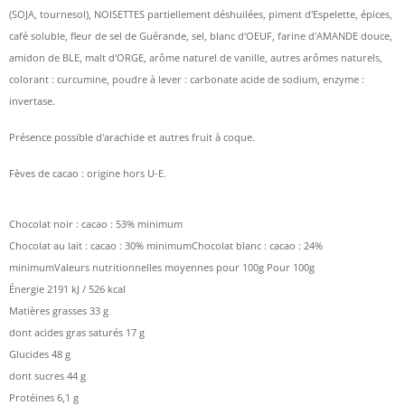
(SOJA, tournesol), NOISETTES partiellement déshuilées, piment d'Espelette, épices,
café soluble, fleur de sel de Guérande, sel, blanc d'OEUF, farine d'AMANDE douce,
amidon de BLE, malt d'ORGE, arôme naturel de vanille, autres arômes naturels,
colorant : curcumine, poudre à lever : carbonate acide de sodium, enzyme :
invertase.
Présence possible d'arachide et autres fruit à coque.
Fèves de cacao : origine hors U-E.
Chocolat noir : cacao : 53% minimum
Chocolat au lait : cacao : 30% minimumChocolat blanc : cacao : 24%
minimumValeurs nutritionnelles moyennes pour 100g Pour 100g
Énergie 2191 kJ / 526 kcal
Matières grasses 33 g
dont acides gras saturés 17 g
Glucides 48 g
dont sucres 44 g
Protéines 6,1 g