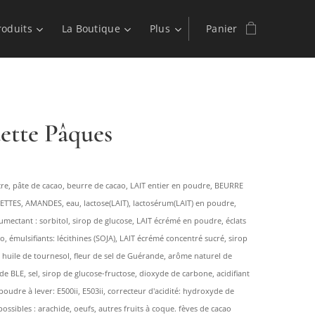
roduits
La Boutique
Plus
Panier
ette Pâques
cre, pâte de cacao, beurre de cacao, LAIT entier en poudre, BEURRE
ETTES, AMANDES, eau, lactose(LAIT), lactosérum(LAIT) en poudre,
umectant : sorbitol, sirop de glucose, LAIT écrémé en poudre, éclats
o, émulsifiants: lécithines (SOJA), LAIT écrémé concentré sucré, sirop
, huile de tournesol, fleur de sel de Guérande, arôme naturel de
de BLE, sel, sirop de glucose-fructose, dioxyde de carbone, acidifiant
, poudre à lever: E500ii, E503ii, correcteur d'acidité: hydroxyde de
ossibles : arachide, oeufs, autres fruits à coque. fèves de cacao