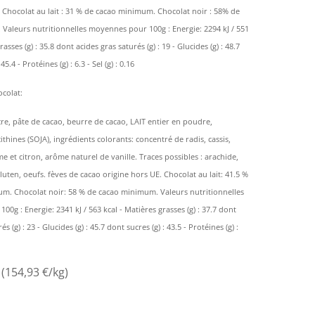
 Chocolat au lait : 31 % de cacao minimum. Chocolat noir : 58% de
Valeurs nutritionnelles moyennes pour 100g : Energie: 2294 kJ / 551
rasses (g) : 35.8 dont acides gras saturés (g) : 19 - Glucides (g) : 48.7
45.4 - Protéines (g) : 6.3 - Sel (g) : 0.16
colat:
cre, pâte de cacao, beurre de cacao, LAIT entier en poudre,
cithines (SOJA), ingrédients colorants: concentré de radis, cassis,
et citron, arôme naturel de vanille. Traces possibles : arachide,
gluten, oeufs. fèves de cacao origine hors UE. Chocolat au lait: 41.5 %
m. Chocolat noir: 58 % de cacao minimum. Valeurs nutritionnelles
0g : Energie: 2341 kJ / 563 kcal - Matières grasses (g) : 37.7 dont
s (g) : 23 - Glucides (g) : 45.7 dont sucres (g) : 43.5 - Protéines (g) :
 (154,93 €/kg)