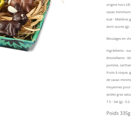
origine hors UE.
cacao minimum. 
kcal - Matières g
dont sucres (g) : 
Moulages en cho
Ingrédients : su
émulsifiants : lé
pomme, carthame 
fruits à coque, 
de cacao minimu
moyennes pour 10
acides gras saturé
7.5 - Sel (g) : 0.2.
Poids 335g