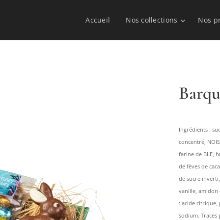
Accueil
Nos collections
Nos p
Barqu
Ingrédients : su
concentré, NOIS
farine de BLE, h
de fèves de caca
de sucre inverti
vanille, amidon 
: acide citrique
sodium. Traces p