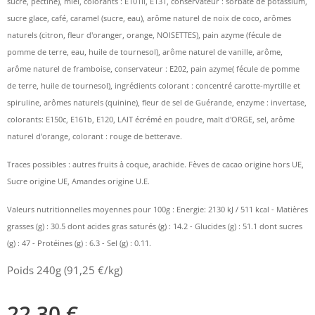
sucre, pectine), miel, colorants : E101ii, E131, conservateur : sorbate de potassium,
sucre glace, café, caramel (sucre, eau), arôme naturel de noix de coco, arômes
naturels (citron, fleur d'oranger, orange, NOISETTES), pain azyme (fécule de
pomme de terre, eau, huile de tournesol), arôme naturel de vanille, arôme,
arôme naturel de framboise, conservateur : E202, pain azyme( fécule de pomme
de terre, huile de tournesol), ingrédients colorant : concentré carotte-myrtille et
spiruline, arômes naturels (quinine), fleur de sel de Guérande, enzyme : invertase,
colorants: E150c, E161b, E120, LAIT écrémé en poudre, malt d'ORGE, sel, arôme
naturel d'orange, colorant : rouge de betterave.
Traces possibles : autres fruits à coque, arachide. Fèves de cacao origine hors UE,
Sucre origine UE, Amandes origine U.E.
Valeurs nutritionnelles moyennes pour 100g : Energie: 2130 kJ / 511 kcal - Matières
grasses (g) : 30.5 dont acides gras saturés (g) : 14.2 - Glucides (g) : 51.1 dont sucres
(g) : 47 - Protéines (g) : 6.3 - Sel (g) : 0.11.
Poids 240g (91,25 €/kg)
22,30
€