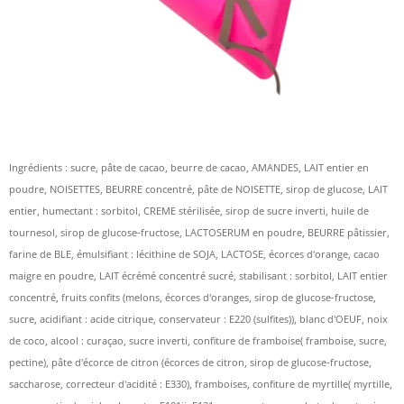
Ingrédients : sucre, pâte de cacao, beurre de cacao, AMANDES, LAIT entier en
poudre, NOISETTES, BEURRE concentré, pâte de NOISETTE, sirop de glucose, LAIT
entier, humectant : sorbitol, CREME stérilisée, sirop de sucre inverti, huile de
tournesol, sirop de glucose-fructose, LACTOSERUM en poudre, BEURRE pâtissier,
farine de BLE, émulsifiant : lécithine de SOJA, LACTOSE, écorces d'orange, cacao
maigre en poudre, LAIT écrémé concentré sucré, stabilisant : sorbitol, LAIT entier
concentré, fruits confits (melons, écorces d'oranges, sirop de glucose-fructose,
sucre, acidifiant : acide citrique, conservateur : E220 (sulfites)), blanc d'OEUF, noix
de coco, alcool : curaçao, sucre inverti, confiture de framboise( framboise, sucre,
pectine), pâte d'écorce de citron (écorces de citron, sirop de glucose-fructose,
saccharose, correcteur d'acidité : E330), framboises, confiture de myrtille( myrtille,