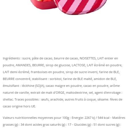
Ingrédients : sucre, pâte de cacao, beurre de cacao, NOISETTES, LAIT entier en
poudre, AMANDES, BEURRE, sirop de glucose, LACTOSE, LAIT écrémé en poudre,
LAIT demi écrémé, framboises en poudre, sirop de sucre inverti, farine de BLE,
BEURRE concentré, stabilisant : sorbitol, farine de BLE malté, amidon de BLE,
émulsifiant : lécithine (SOJA), cacao maigre en poudre, cacao en poudre, arôme
naturel de vanille, extrait de malt d'ORGE, maltodextrine, sel, agent d'enrobage :
shellac. Traces possibles : œufs, arachide, autres fruits à coque, sésame. fèves de
cacao origine hors UE.
Valeurs nutritionnelles moyennes pour 100g : Energie: 2267 kJ / 544 kcal - Matières
grasses (g) : 34 dont acides gras saturés (g) : 17 - Glucides (g) : 51 dont sucres (g) :