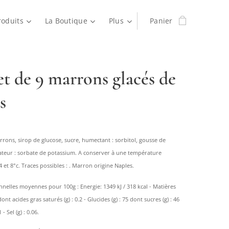
roduits
La Boutique
Plus
Panier
et de 9 marrons glacés de
s
rrons, sirop de glucose, sucre, humectant : sorbitol, gousse de
vateur : sorbate de potassium. A conserver à une température
 et 8°c. Traces possibles : . Marron origine Naples.
nnelles moyennes pour 100g : Energie: 1349 kJ / 318 kcal - Matières
 dont acides gras saturés (g) : 0.2 - Glucides (g) : 75 dont sucres (g) : 46
 - Sel (g) : 0.06.