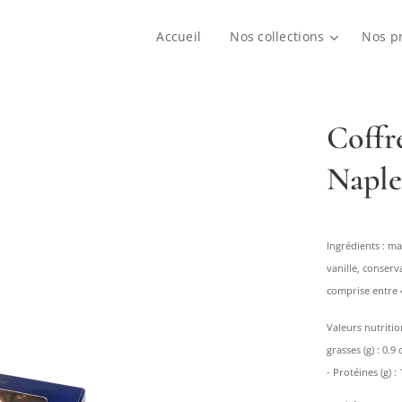
Accueil
Nos collections
Nos p
Coffr
Naple
Ingrédients : ma
vanille, conser
comprise entre 4
Valeurs nutritio
grasses (g) : 0.9
- Protéines (g) : 1