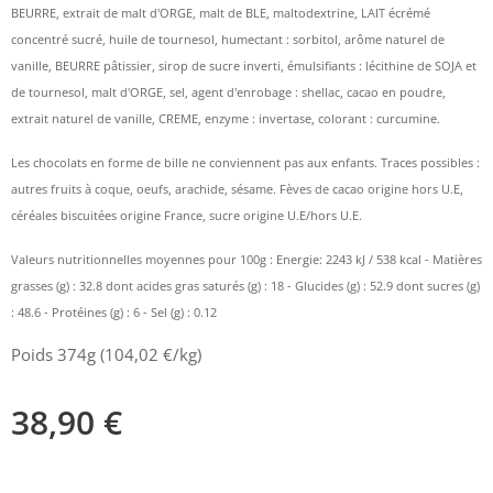
BEURRE, extrait de malt d'ORGE, malt de BLE, maltodextrine, LAIT écrémé
concentré sucré, huile de tournesol, humectant : sorbitol, arôme naturel de
vanille, BEURRE pâtissier, sirop de sucre inverti, émulsifiants : lécithine de SOJA et
de tournesol, malt d'ORGE, sel, agent d'enrobage : shellac, cacao en poudre,
extrait naturel de vanille, CREME, enzyme : invertase, colorant : curcumine.
Les chocolats en forme de bille ne conviennent pas aux enfants. Traces possibles :
autres fruits à coque, oeufs, arachide, sésame. Fèves de cacao origine hors U.E,
céréales biscuitées origine France, sucre origine U.E/hors U.E.
Valeurs nutritionnelles moyennes pour 100g : Energie: 2243 kJ / 538 kcal - Matières
grasses (g) : 32.8 dont acides gras saturés (g) : 18 - Glucides (g) : 52.9 dont sucres (g)
: 48.6 - Protéines (g) : 6 - Sel (g) : 0.12
Poids 374g (104,02 €/kg)
38,90
€