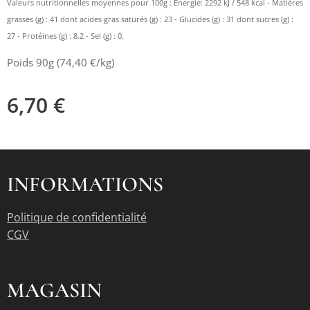
Valeurs nutritionnelles moyennes pour 100g : Energie: 2292 kJ / 548 kcal - Matières
grasses (g) : 41 dont acides gras saturés (g) : 23 - Glucides (g) : 31 dont sucres (g) :
27 - Protéines (g) : 8.2 - Sel (g) : 0.
Poids 90g (74,40 €/kg)
6,70
€
INFORMATIONS
Politique de confidentialité
CGV
MAGASIN