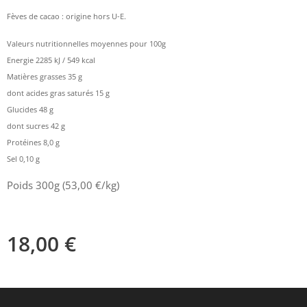
Fèves de cacao : origine hors U-E.
Valeurs nutritionnelles moyennes pour 100g
Energie 2285 kJ / 549 kcal
Matières grasses 35 g
dont acides gras saturés 15 g
Glucides 48 g
dont sucres 42 g
Protéines 8,0 g
Sel 0,10 g
Poids 300g (53,00 €/kg)
18,00
€