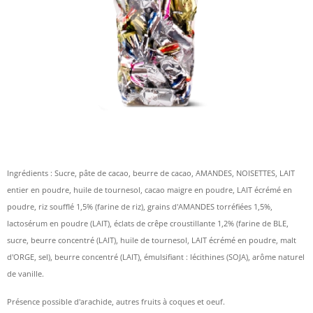
Ingrédients : Sucre, pâte de cacao, beurre de cacao, AMANDES, NOISETTES, LAIT
entier en poudre, huile de tournesol, cacao maigre en poudre, LAIT écrémé en
poudre, riz soufflé 1,5% (farine de riz), grains d'AMANDES torréfiées 1,5%,
lactosérum en poudre (LAIT), éclats de crêpe croustillante 1,2% (farine de BLE,
sucre, beurre concentré (LAIT), huile de tournesol, LAIT écrémé en poudre, malt
d'ORGE, sel), beurre concentré (LAIT), émulsifiant : lécithines (SOJA), arôme naturel
de vanille.
Présence possible d'arachide, autres fruits à coques et oeuf.