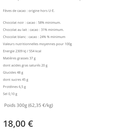
Fèves de cacao : origine hors U-E.
Chocolat noir : cacao : 58% minimum.
Chocolat au lait : cacao : 31% minimum.
Chocolat blanc : cacao : 24% % minimum
Valeurs nutritionnelles moyennes pour 100g
Energie 2309 kJ / 554 kcal
Matières grasses 37 g
dont acides gras saturés 20 g
Glucides 48 g
dont sucres 45 g
Protéines 6,5 g
Sel 0,10 g
Poids 300g (62,35 €/kg)
18,00
€