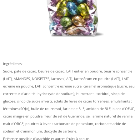
Ingrédients :
Sucre, pâte de cacao, beurre de cacao, LAIT entier en poudre, beurre concentré
(LAIT), AMANDES, NOISETTES, lactose (LAIT), lactosérum en poudre (LAIT), LAIT
écrémé en poudre, LAIT concentré écrémé sucré, caramel aromatique (sucre, eau,
correcteur d'acidité : hydroxyde de sodium), humectant : sorbitol, sirop de
glucose, sirop de sucre inverti, éclats de fèves de cacao torréfiées, émulsifiants :
lécithines (SOJA), huile de tournesol, farine de BLE, amidon de BLE, blanc d'OEUF,
cacao maigre en poudre, fleur de sel de Guérande, sel, arôme naturel de vanille,
malt d'ORGE, poudres à lever : carbonate de potassium, carbonate acide de
sodium et d'ammonium, dioxyde de carbone.
Présence possible d'arachide et autres fruits à coque.