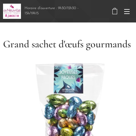
Horaire d'ouverture : 9h30/12h30 -
15h/19h15
Grand sachet d'œufs gourmands