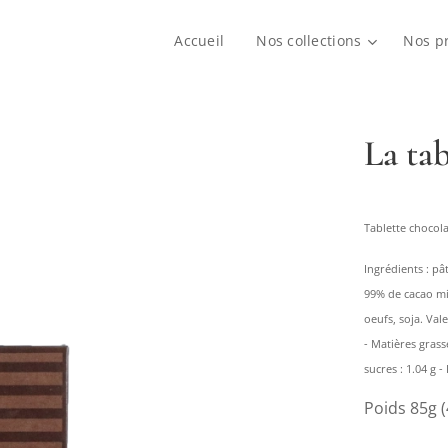
Accueil
Nos collections
Nos p
La ta
Tablette chocola
Ingrédients : pâ
99% de cacao min
oeufs, soja. Val
- Matières grasse
sucres : 1.04 g - 
Poids 85g (