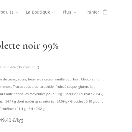
roduits
La Boutique
Plus
Panier
blette noir 99%
t noir 99% (chocolat noir)
te de cacao, sucre, beurre de cacao, vanille bourbon. Chocolat noir :
imum. Traces possibles : arachide, fruits à coque, gluten, lait,
eurs nutritionnelles moyennes pour 100g : Energie :599 kcal / 2504 kJ
s : 54.17 g dont acides gras saturés : 34.09 g - Glucides : 6.10 g dont
Protéines : 11.4 g - Sel : 0.02 g
49,40 €/kg)