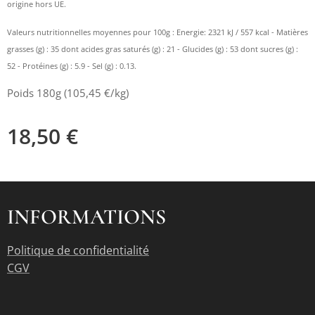
origine hors UE.
Valeurs nutritionnelles moyennes pour 100g : Energie: 2321 kJ / 557 kcal - Matières
grasses (g) : 35 dont acides gras saturés (g) : 21 - Glucides (g) : 53 dont sucres (g) :
52 - Protéines (g) : 5.9 - Sel (g) : 0.13.
Poids 180g (105,45 €/kg)
18,50
€
INFORMATIONS
Politique de confidentialité
CGV