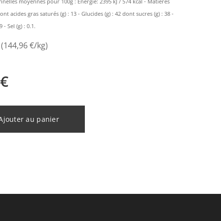
nnelles moyennes pour 100g : Energie: 2395 kJ / 574 kcal - Matières
dont acides gras saturés (g) : 13 - Glucides (g) : 42 dont sucres (g) : 38 -
 - Sel (g) : 0.1.
 (144,96 €/kg)
€
Ajouter au panier