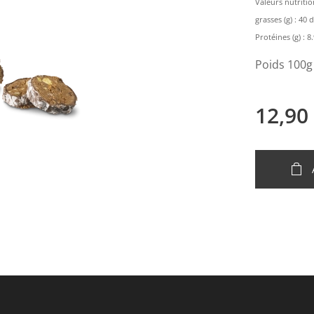
Valeurs nutritio
grasses (g) : 40 
Protéines (g) : 8.9
Poids 100g
12,90