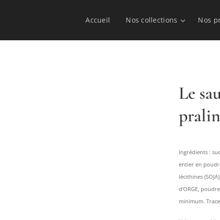
Accueil
Nos collections
Nos p
Le sa
prali
Ingrédients : s
entier en poudr
lécithines (SOJA
d'ORGE, poudre 
minimum. Traces 