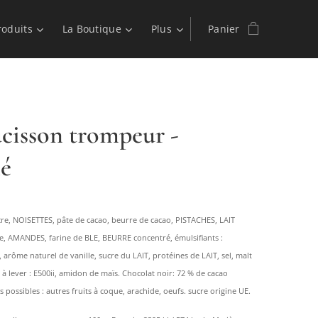
roduits
La Boutique
Plus
Panier
ucisson trompeur -
né
ucre, NOISETTES, pâte de cacao, beurre de cacao, PISTACHES, LAIT
e, AMANDES, farine de BLE, BEURRE concentré, émulsifiants :
), arôme naturel de vanille, sucre du LAIT, protéines de LAIT, sel, malt
à lever : E500ii, amidon de maïs. Chocolat noir: 72 % de cacao
possibles : autres fruits à coque, arachide, oeufs. sucre origine UE.