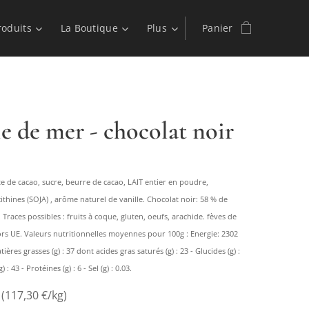
roduits
La Boutique
Plus
Panier
le de mer - chocolat noir
te de cacao, sucre, beurre de cacao, LAIT entier en poudre,
écithines (SOJA) , arôme naturel de vanille. Chocolat noir: 58 % de
races possibles : fruits à coque, gluten, oeufs, arachide. fèves de
ors UE. Valeurs nutritionnelles moyennes pour 100g : Energie: 2302
atières grasses (g) : 37 dont acides gras saturés (g) : 23 - Glucides (g) :
 : 43 - Protéines (g) : 6 - Sel (g) : 0.03.
 (117,30 €/kg)