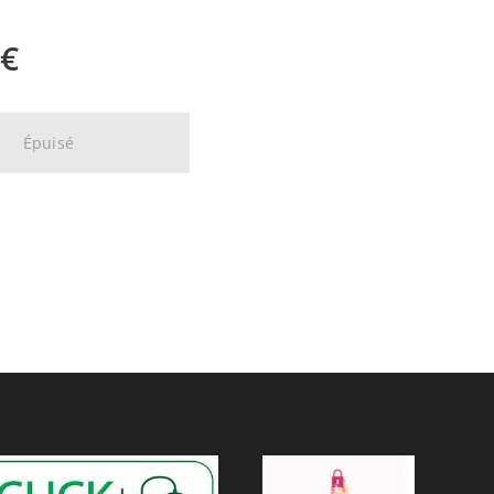
€
Épuisé