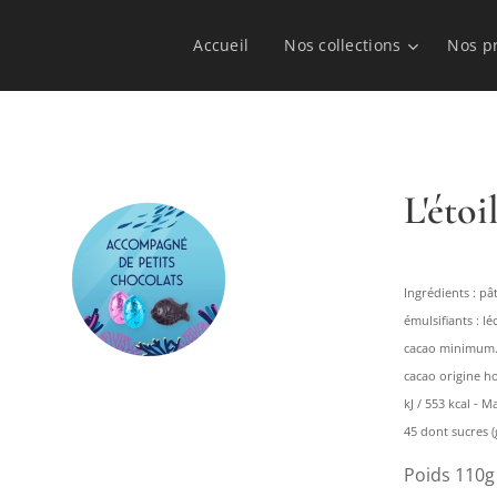
Accueil
Nos collections
Nos p
L'étoi
Ingrédients : pâ
émulsifiants : l
cacao minimum. T
cacao origine h
kJ / 553 kcal - M
45 dont sucres (g)
Poids 110g