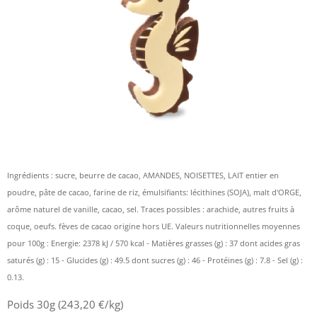
Ingrédients : sucre, beurre de cacao, AMANDES, NOISETTES, LAIT entier en
poudre, pâte de cacao, farine de riz, émulsifiants: lécithines (SOJA), malt d'ORGE,
arôme naturel de vanille, cacao, sel. Traces possibles : arachide, autres fruits à
coque, oeufs. fèves de cacao origine hors UE. Valeurs nutritionnelles moyennes
pour 100g : Energie: 2378 kJ / 570 kcal - Matières grasses (g) : 37 dont acides gras
saturés (g) : 15 - Glucides (g) : 49.5 dont sucres (g) : 46 - Protéines (g) : 7.8 - Sel (g) :
0.13.
Poids 30g (243,20 €/kg)