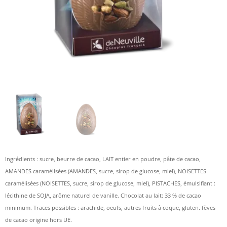
Ingrédients : sucre, beurre de cacao, LAIT entier en poudre, pâte de cacao,
AMANDES caramélisées (AMANDES, sucre, sirop de glucose, miel), NOISETTES
caramélisées (NOISETTES, sucre, sirop de glucose, miel), PISTACHES, émulsifiant :
lécithine de SOJA, arôme naturel de vanille. Chocolat au lait: 33 % de cacao
minimum. Traces possibles : arachide, oeufs, autres fruits à coque, gluten. fèves
de cacao origine hors UE.