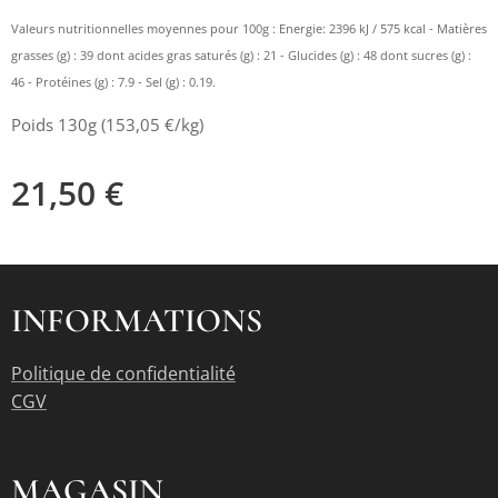
Valeurs nutritionnelles moyennes pour 100g : Energie: 2396 kJ / 575 kcal - Matières
grasses (g) : 39 dont acides gras saturés (g) : 21 - Glucides (g) : 48 dont sucres (g) :
46 - Protéines (g) : 7.9 - Sel (g) : 0.19.
Poids 130g (153,05 €/kg)
21,50
€
INFORMATIONS
Politique de confidentialité
CGV
MAGASIN