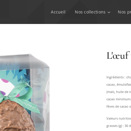
Accueil
Nos collections
Nos p
L'œuf
Ingrédients : ch
cacao, émulsifia
(maïs, huile de t
cacao minimum. T
fèves de cacao o
Valeurs nutritio
grasses (g) : 36 