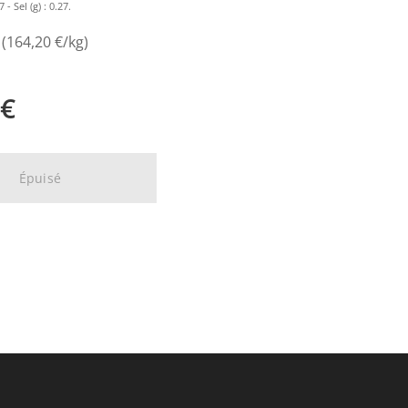
 - Sel (g) : 0.27.
 (164,20 €/kg)
€
Épuisé