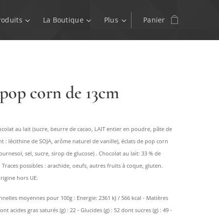
roduits
La Boutique
Plus
Panier
 pop corn de 13cm
ocolat au lait (sucre, beurre de cacao, LAIT entier en poudre, pâte de
nt : lécithine de SOJA, arôme naturel de vanille), éclats de pop corn
ournesol, sel, sucre, sirop de glucose) . Chocolat au lait: 33 % de
races possibles : arachide, oeufs, autres fruits à coque, gluten.
rigine hors UE.
nnelles moyennes pour 100g : Energie: 2361 kJ / 566 kcal - Matières
dont acides gras saturés (g) : 22 - Glucides (g) : 52 dont sucres (g) : 49 -