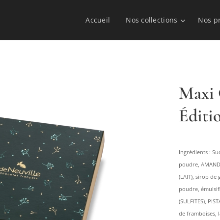
Accueil
Nos collections
Nos p
Maxi 
Éditi
Ingrédients : Su
poudre, AMANDES
(LAIT), sirop de
poudre, émulsifia
(SULFITES), PIST
de framboises, l