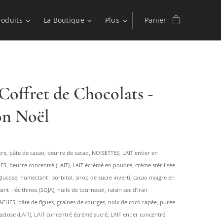
roduits
La Boutique
Plus
Panier
Coffret de Chocolats -
on Noël
cre, pâte de cacao, beurre de cacao, NOISETTES, LAIT entier en
, beurre concentré (LAIT), LAIT écrémé en poudre, crème stérilisée
 glucose, humectant : sorbitol, sirop de sucre inverti, cacao maigre en
nt : lécithines (SOJA), huile de tournesol, raisin sec d'Iran
ACHES, pâte de figues, graines de courges, noix de coco rapée, purée
actose (LAIT), LAIT concentré écrémé sucré, LAIT entier concentré