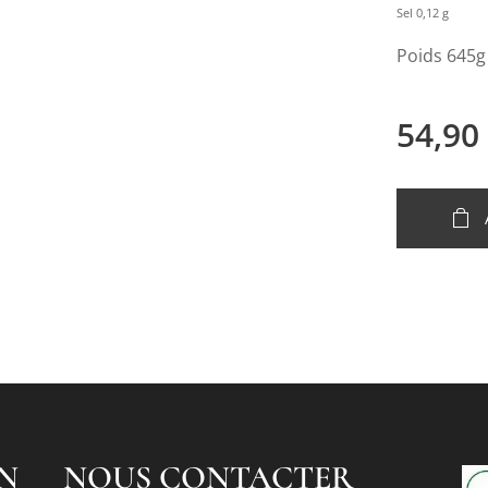
Sel 0,12 g
Poids 645g
54,90
N
NOUS CONTACTER