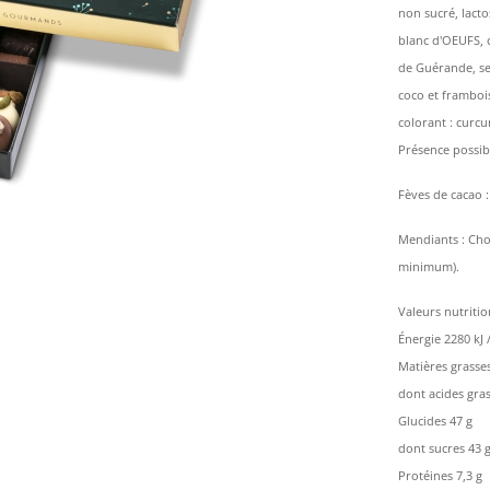
non sucré, lact
blanc d'OEUFS, 
de Guérande, sel
coco et frambois
colorant : curc
Présence possibl
Fèves de cacao :
Mendiants : Choc
minimum).
Valeurs nutriti
Énergie 2280 kJ 
Matières grasses
dont acides gras
Glucides 47 g
dont sucres 43 
Protéines 7,3 g