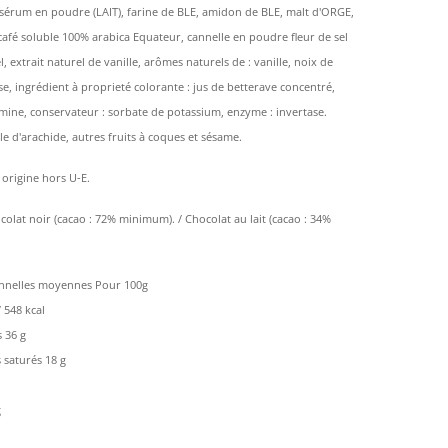
osérum en poudre (LAIT), farine de BLE, amidon de BLE, malt d'ORGE,
café soluble 100% arabica Equateur, cannelle en poudre fleur de sel
, extrait naturel de vanille, arômes naturels de : vanille, noix de
e, ingrédient à proprieté colorante : jus de betterave concentré,
umine, conservateur : sorbate de potassium, enzyme : invertase.
e d'arachide, autres fruits à coques et sésame.
 origine hors U-E.
olat noir (cacao : 72% minimum). / Chocolat au lait (cacao : 34%
onnelles moyennes Pour 100g
/ 548 kcal
 36 g
 saturés 18 g
g