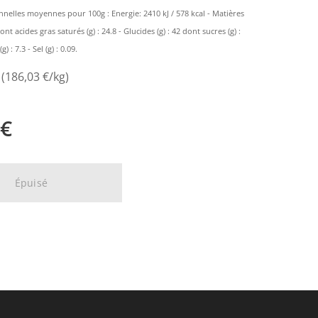
nnelles moyennes pour 100g : Energie: 2410 kJ / 578 kcal - Matières
dont acides gras saturés (g) : 24.8 - Glucides (g) : 42 dont sucres (g) :
) : 7.3 - Sel (g) : 0.09.
 (186,03 €/kg)
€
Épuisé