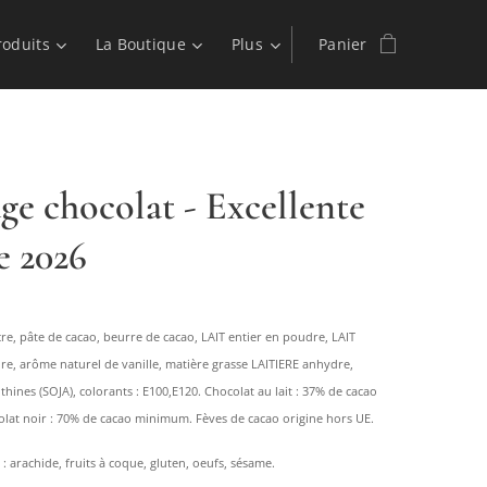
roduits
La Boutique
Plus
Panier
ge chocolat - Excellente
 2026
cre, pâte de cacao, beurre de cacao, LAIT entier en poudre, LAIT
e, arôme naturel de vanille, matière grasse LAITIERE anhydre,
cithines (SOJA), colorants : E100,E120. Chocolat au lait : 37% de cacao
at noir : 70% de cacao minimum. Fèves de cacao origine hors UE.
 : arachide, fruits à coque, gluten, oeufs, sésame.