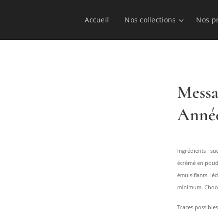
Accueil
Nos collections
Nos p
Messa
Année
Ingrédients : su
écrémé en poudr
émulsifiants: lé
minimum. Chocol
Traces possibles