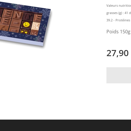
Valeurs nutritio
grasses (g) : 41 
39.2 - Protéines (g
Poids 150g
27,90