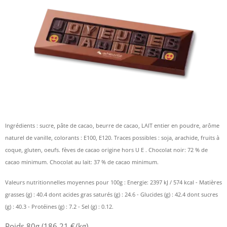
Ingrédients : sucre, pâte de cacao, beurre de cacao, LAIT entier en poudre, arôme
naturel de vanille, colorants : E100, E120. Traces possibles : soja, arachide, fruits à
coque, gluten, oeufs. fèves de cacao origine hors U E . Chocolat noir: 72 % de
cacao minimum. Chocolat au lait: 37 % de cacao minimum.
Valeurs nutritionnelles moyennes pour 100g : Energie: 2397 kJ / 574 kcal - Matières
grasses (g) : 40.4 dont acides gras saturés (g) : 24.6 - Glucides (g) : 42.4 dont sucres
(g) : 40.3 - Protéines (g) : 7.2 - Sel (g) : 0.12.
Poids 80g (186,21 €/kg)