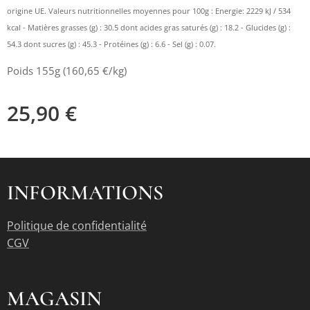
origine UE. Valeurs nutritionnelles moyennes pour 100g : Energie: 2229 kJ / 534
kcal - Matières grasses (g) : 30.5 dont acides gras saturés (g) : 18.2 - Glucides (g) :
54.3 dont sucres (g) : 45.3 - Protéines (g) : 6.6 - Sel (g) : 0.07.
Poids 155g (160,65 €/kg)
25,90
€
INFORMATIONS
Politique de confidentialité
CGV
MAGASIN