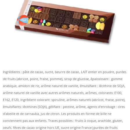
Ingrédients : pâte de cacao, sucre, beurre de cacao, LAIT entier en poudre, purées
de fruits (abricot, poire, fraise, pomme), sirop de glucose, épaississant : gomme
arabique, amidon de riz, arôme naturel de vanille, émulsifiant : lécithine de SOJA,
arôme naturel de vanille avec autres arômes naturels, arômes, colorants: E100,
E162, E120, ingrédient colorant: spiruline, arômes naturels (abricot, fraise, poire),
émulsifiants: lécithines (SOJA), gélifiant : pectine, arôme, agents d'enrobage : cires
d'abeille et de carnauba, jus de citron. Les produits en forme de bille ne
conviennent pas aux enfants. Traces possibles : fruits à coque, arachide, gluten,
oeufs. fèves de cacao origine hors UE, sucre origine France|purées de fruits