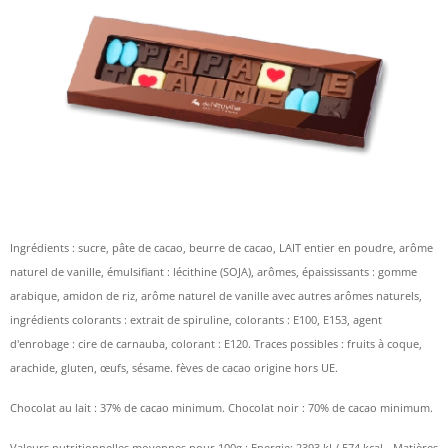
Ingrédients : sucre, pâte de cacao, beurre de cacao, LAIT entier en poudre, arôme
naturel de vanille, émulsifiant : lécithine (SOJA), arômes, épaississants : gomme
arabique, amidon de riz, arôme naturel de vanille avec autres arômes naturels,
ingrédients colorants : extrait de spiruline, colorants : E100, E153, agent
d'enrobage : cire de carnauba, colorant : E120. Traces possibles : fruits à coque,
arachide, gluten, œufs, sésame. fèves de cacao origine hors UE.
Chocolat au lait : 37% de cacao minimum. Chocolat noir : 70% de cacao minimum.