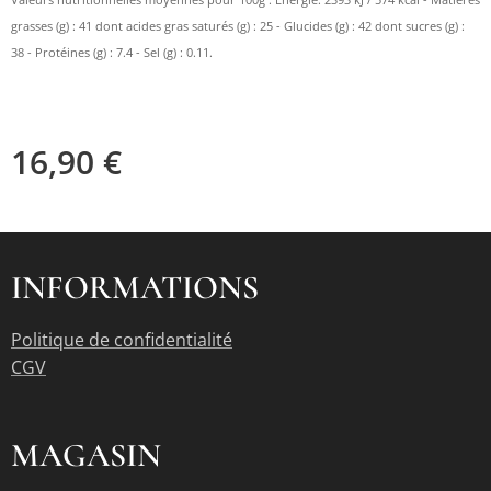
Valeurs nutritionnelles moyennes pour 100g : Energie: 2393 kJ / 574 kcal - Matières
grasses (g) : 41 dont acides gras saturés (g) : 25 - Glucides (g) : 42 dont sucres (g) :
38 - Protéines (g) : 7.4 - Sel (g) : 0.11.
16,90
€
INFORMATIONS
Politique de confidentialité
CGV
MAGASIN