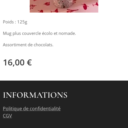
Poids : 125g
Mug plus couvercle écolo et nomade.
Assortiment de chocolats.
16,00
€
INFORMATIONS
Politique de confidentialité
CGV