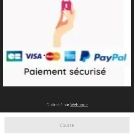
Optimisé par
Webnode
Épuisé