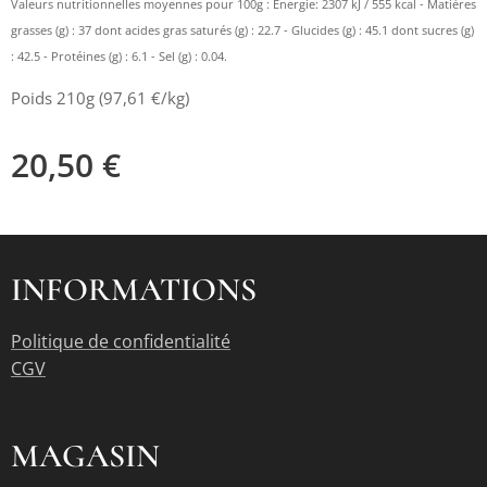
Valeurs nutritionnelles moyennes pour 100g : Energie: 2307 kJ / 555 kcal - Matières
grasses (g) : 37 dont acides gras saturés (g) : 22.7 - Glucides (g) : 45.1 dont sucres (g)
: 42.5 - Protéines (g) : 6.1 - Sel (g) : 0.04.
Poids 210g (97,61 €/kg)
20,50
€
INFORMATIONS
Politique de confidentialité
CGV
MAGASIN