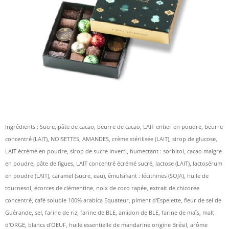
Ingrédients : Sucre, pâte de cacao, beurre de cacao, LAIT entier en poudre, beurre
concentré (LAIT), NOISETTES, AMANDES, crème stérilisée (LAIT), sirop de glucose,
LAIT écrémé en poudre, sirop de sucre inverti, humectant : sorbitol, cacao maigre
en poudre, pâte de figues, LAIT concentré écrémé sucré, lactose (LAIT), lactosérum
en poudre (LAIT), caramel (sucre, eau), émulsifiant : lécithines (SOJA), huile de
tournesol, écorces de clémentine, noix de coco rapée, extrait de chicorée
concentré, café soluble 100% arabica Equateur, piment d'Espelette, fleur de sel de
Guérande, sel, farine de riz, farine de BLE, amidon de BLE, farine de maîs, malt
d'ORGE, blancs d'OEUF, huile essentielle de mandarine origine Brésil, arôme