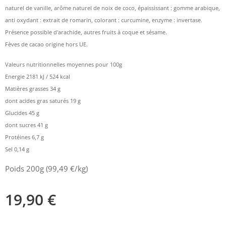
naturel de vanille, arôme naturel de noix de coco, épaississant : gomme arabique,
anti oxydant : extrait de romarin, colorant : curcumine, enzyme : invertase.
Présence possible d'arachide, autres fruits à coque et sésame.
Fèves de cacao origine hors UE.
Valeurs nutritionnelles moyennes pour 100g
Energie 2181 kJ / 524 kcal
Matières grasses 34 g
dont acides gras saturés 19 g
Glucides 45 g
dont sucres 41 g
Protéines 6,7 g
Sel 0,14 g
Poids 200g (99,49 €/kg)
19,90
€