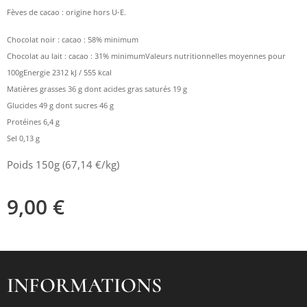
Fèves de cacao : origine hors U-E.
Chocolat noir : cacao : 58% minimum
Chocolat au lait : cacao : 31% minimumValeurs nutritionnelles moyennes pour
100gEnergie 2312 kJ / 555 kcal
Matières grasses 36 g
dont acides gras saturés 19 g
Glucides 49 g
dont sucres 46 g
Protéines 6,4 g
Sel 0,13 g
Poids 150g (67,14 €/kg)
9,00
€
INFORMATIONS