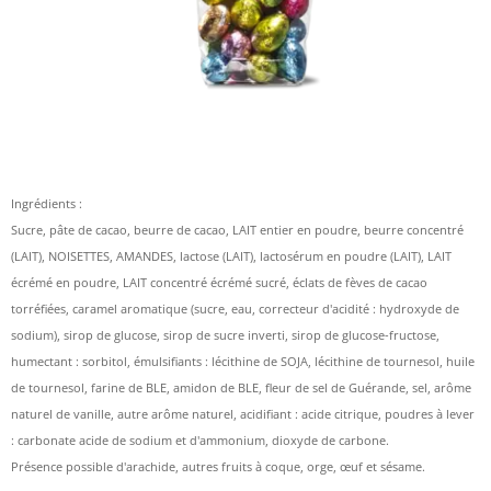
Ingrédients :
Sucre, pâte de cacao, beurre de cacao, LAIT entier en poudre, beurre concentré
(LAIT), NOISETTES, AMANDES, lactose (LAIT), lactosérum en poudre (LAIT), LAIT
écrémé en poudre, LAIT concentré écrémé sucré, éclats de fèves de cacao
torréfiées, caramel aromatique (sucre, eau, correcteur d'acidité : hydroxyde de
sodium), sirop de glucose, sirop de sucre inverti, sirop de glucose-fructose,
humectant : sorbitol, émulsifiants : lécithine de SOJA, lécithine de tournesol, huile
de tournesol, farine de BLE, amidon de BLE, fleur de sel de Guérande, sel, arôme
naturel de vanille, autre arôme naturel, acidifiant : acide citrique, poudres à lever
: carbonate acide de sodium et d'ammonium, dioxyde de carbone.
Présence possible d'arachide, autres fruits à coque, orge, œuf et sésame.