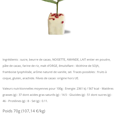
Ingrédients : sucre, beurre de cacao, NOISETTE, AMANDE, LAIT entier en poudre,
pâte de cacao, farine de riz, malt d'ORGE, émulsifiant : lécithine de SOJA,
framboise lyophilisée, arôme naturel de vanille, sel. Traces possibles : fruits à
coque, gluten, arachide. Fèves de cacao: origine hors UE.
Valeurs nutritionnelles moyennes pour 100g : Energie: 2361 kJ / 567 kcal - Matières
grasses (g) : 37 dont acides gras saturés (g) : 14.5 - Glucides (g) : 51 dont sucres (g) :
46 - Protéines (g) : 8 - Sel (g) : 0.11.
Poids 70g (107,14 €/kg)