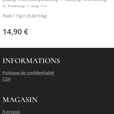
grasses (g) : 29 dont acides gras saturés (g) : 17 - Glucides (g) : 54 dont sucres (g) :
52 - Protéines (g) : 7 - Sel (g) : 0.14.
Poids 115g (129,60 €/kg)
14,90
€
INFORMATIONS
Politique de confidentialité
CGV
MAGASIN
À propos