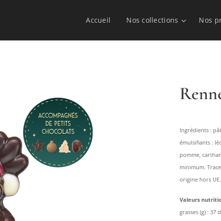
Accueil
Nos collections
Nos p
Renne
Ingrédients : pâ
émulsifiants : lé
pomme, carthame
minimum. Traces 
origine hors UE.
Valeurs nutrit
grasses (g) : 37 