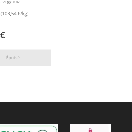
 Sel (g) : 0.02.
 (103,54 €/kg)
€
Épuisé