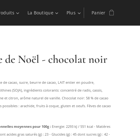
roduits
La Boutique
Plus
Panier
 de Noël - chocolat noir
te de cacao, sucre, beurre de cacao, LAIT entier en poudre,
cithines (SOJA), ingrédients colorants: concentré de radis, cassis,
 et citron, arôme naturel de vanille. Chocolat noir: 58 % de cacao
possibles : arachide, fruits à coque, gluten et oeufs. Fèves de cacao
ionnelles moyennes pour 100g :
Energie: 2293 kJ / 551 kcal - Matières
dont acides gras saturés (g) : 23 - Glucides (g) : 45 dont sucres (g) : 42 -