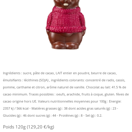
Ingrédients : sucre, pâte de cacao, LAIT entier en poudre, beurre de cacao,
émulsifiants : lécithines (SOJA) , ingrédients colorants: concentré de radis, cassis,
pomme, carthame et citron, arôme naturel de vanille. Chocolat au lait: 41.5 % de
cacao minimum. Traces possibles : oeufs, arachide, fruits à coque, gluten. fèves de
cacao origine hors UE. Valeurs nutritionnelles moyennes pour 100g : Energie:
2357 kJ / 566 kcal - Matières grasses (g) : 38 dont acides gras saturés (g) : 23 -
Glucides (g) : 46 dont sucres (g) : 44 - Protéines (g) : 8 - Sel (g) : 0.2.
Poids 120g (129,20 €/kg)