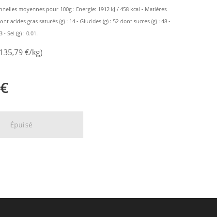
nnelles moyennes pour 100g : Energie: 1912 kJ / 458 kcal - Matières
dont acides gras saturés (g) : 14 - Glucides (g) : 52 dont sucres (g) : 48 -
 - Sel (g) : 0.01.
(135,79 €/kg)
€
Épuisé