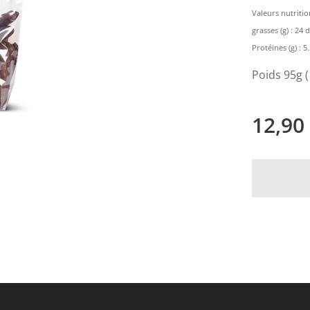
Valeurs nutritio
grasses (g) : 24 
Protéines (g) : 5.3
Poids 95g 
12,90