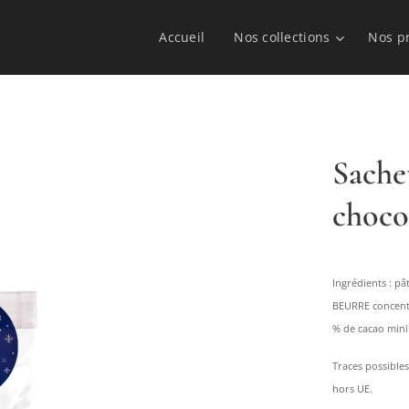
Accueil
Nos collections
Nos p
Sache
choco
Ingrédients : pâ
BEURRE concentré
% de cacao min
Traces possibles
hors UE.