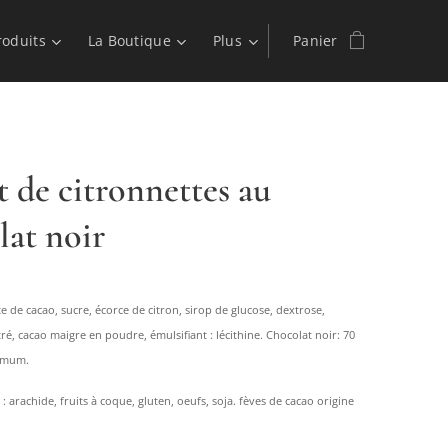
roduits
La Boutique
Plus
Panier
t de citronnettes au
lat noir
te de cacao, sucre, écorce de citron, sirop de glucose, dextrose,
, cacao maigre en poudre, émulsifiant : lécithine. Chocolat noir: 70
imum.
 : arachide, fruits à coque, gluten, oeufs, soja. fèves de cacao origine