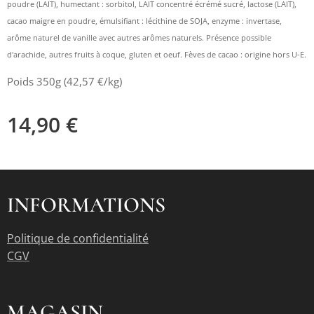
poudre (LAIT), humectant : sorbitol, LAIT concentré écrémé sucré, lactose (LAIT),
cacao maigre en poudre, émulsifiant : lécithine de SOJA, enzyme : invertase,
arôme naturel de vanille avec autres arômes naturels. Présence possible
d'arachide, autres fruits à coque, gluten et oeuf. Fèves de cacao : origine hors U-E.
Poids 350g (42,57 €/kg)
14,90
€
INFORMATIONS
Politique de confidentialité
CGV
MAGASIN