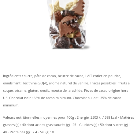
Ingrédients : sucre, pâte de cacao, beurre de cacao, LAIT entier en poudre,
émulsifiant : lécithine (SOJA), arôme naturel de vanille. Traces possibles : fruits à
coque, sésame, gluten, oeufs, moutarde, arachide. Fèves de cacao origine hors
UE. Chocolat noir : 65% de cacao minimum. Chocolat au lait : 35% de cacao
minimum.
Valeurs nutritionnelles moyennes pour 100g : Energie: 2503 kJ / 598 kcal - Matières
grasses (g) : 40 dont acides gras saturés (g) : 25 - Glucides (g) : 50 dont sucres (g) :
48 - Protéines (g) : 7.4 - Sel (g) : 0.