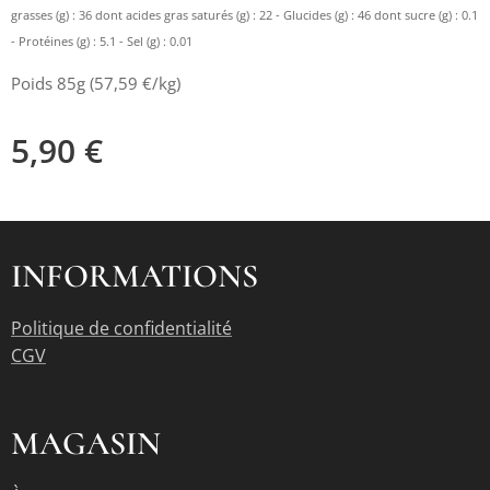
grasses (g) : 36 dont acides gras saturés (g) : 22 - Glucides (g) : 46 dont sucre (g) : 0.1
- Protéines (g) : 5.1 - Sel (g) : 0.01
Poids 85g (57,59 €/kg)
5,90
€
INFORMATIONS
Politique de confidentialité
CGV
MAGASIN