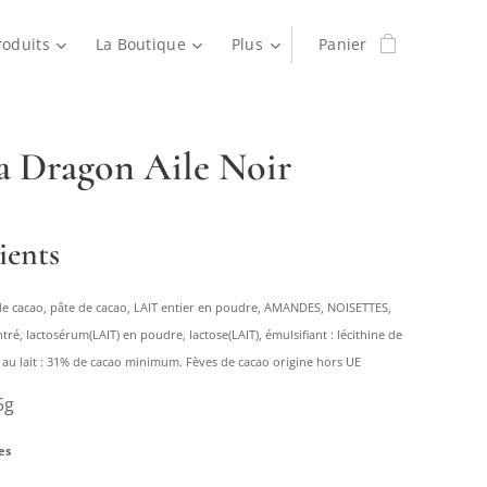
roduits
La Boutique
Plus
Panier
a Dragon Aile Noir
ients
de cacao, pâte de cacao, LAIT entier en poudre, AMANDES, NOISETTES,
é, lactosérum(LAIT) en poudre, lactose(LAIT), émulsifiant : lécithine de
 au lait : 31% de cacao minimum. Fèves de cacao origine hors UE
5g
es