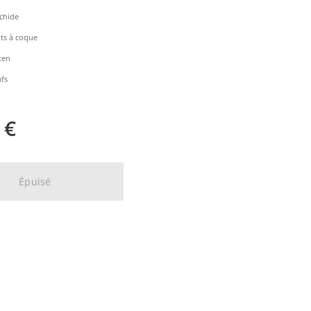
chide
its à coque
ten
fs
€
Épuisé