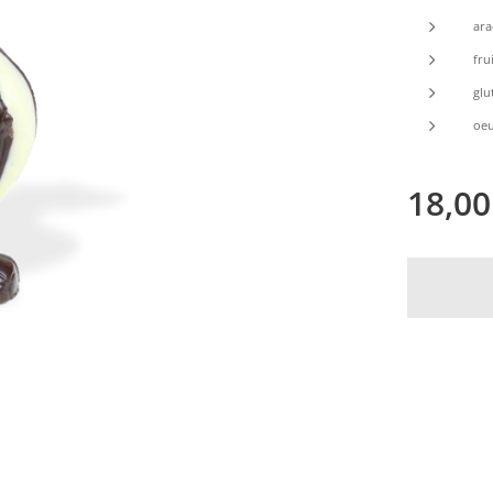
ara
fru
glu
oeu
18,00